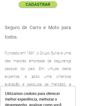
CADASTRAR
Seguro de Carro e Moto para
todos.
Fundado em 1991, o Grupo Suhai é uma
das maiores empresas de segurança
pessoal do país. Em virtude desta
expertise, e após uma criteriosa
avaliação e pesquisa de mercado, a
Suhai identificou uma grande
Utilizamos cookies para oferecer
melhor experiência, melhorar o
oportunidade de criar uma seguradora
desempenho, analisar como você